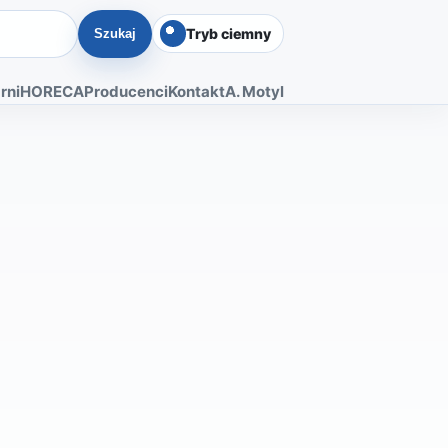
Tryb ciemny
Szukaj
rni
HORECA
Producenci
Kontakt
A. Motyl