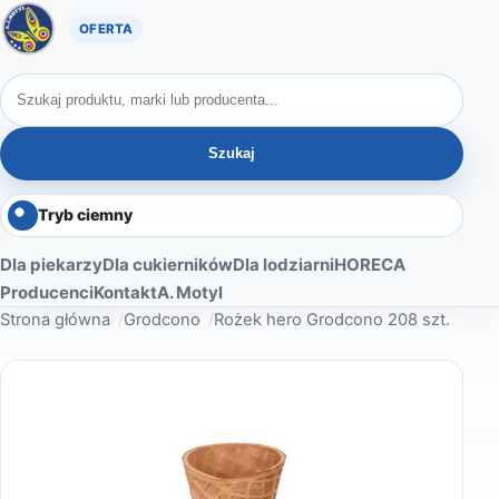
Oferta A. Motyl
Szukaj produktów
Szukaj
Tryb ciemny
Dla piekarzy
Dla cukierników
Dla lodziarni
HORECA
Producenci
Kontakt
A. Motyl
Strona główna
Grodcono
Rożek hero Grodcono 208 szt.