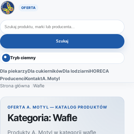
Oferta A. Motyl
Szukaj produktów
Szukaj
Tryb ciemny
Dla piekarzy
Dla cukierników
Dla lodziarni
HORECA
Producenci
Kontakt
A. Motyl
Strona główna
Wafle
OFERTA A. MOTYL — KATALOG PRODUKTÓW
Kategoria:
Wafle
Produkty A. Motyl w kategorii wafle