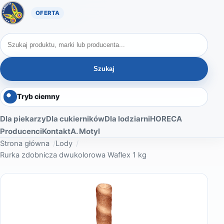
Oferta A. Motyl
Szukaj produktów
Szukaj
Tryb ciemny
Dla piekarzy
Dla cukierników
Dla lodziarni
HORECA
Producenci
Kontakt
A. Motyl
Strona główna
Lody
Rurka zdobnicza dwukolorowa Waflex 1 kg