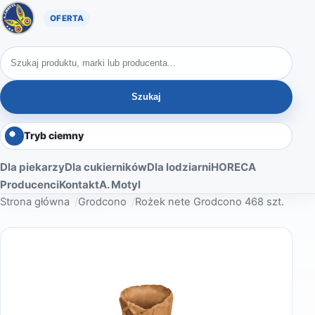
Oferta A. Motyl
Szukaj produktów
Szukaj
Tryb ciemny
Dla piekarzy
Dla cukierników
Dla lodziarni
HORECA
Producenci
Kontakt
A. Motyl
Strona główna
Grodcono
Rożek nete Grodcono 468 szt.