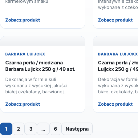
karmelowym smaku.
intensywnie czek
wykonane z czeko
o obniżonej zawar
kakaowego.
Zobacz produkt
Zobacz produkt
BARBARA LUIJCKX
BARBARA LUIJCK
Czarna perła / miedziana
Czarna perła / zł
Barbara Luijckx 250 g / 49 szt.
Luijckx 250 g / 49
Dekoracja w formie kuli,
Dekoracja w formie
wykonana z wysokiej jakości
wykonana z wysoki
białej czekolady, barwionej
białej czekolady, 
na czarno-miedziany kolor.
na czarno-złoty ko
Zobacz produkt
Zobacz produkt
1
2
3
…
6
Następna