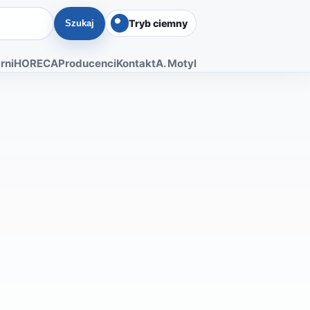
Tryb ciemny
Szukaj
rni
HORECA
Producenci
Kontakt
A. Motyl