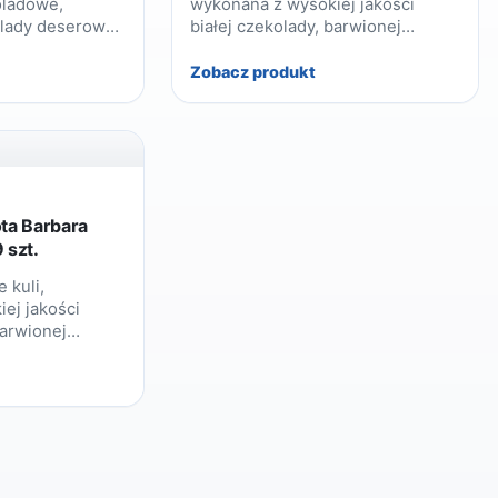
oladowe,
wykonana z wysokiej jakości
lady deserowej
białej czekolady, barwionej
tości tłuszczu
na niebieski, błyszczący kolor.
Zobacz produkt
X
ota Barbara
 szt.
 kuli,
ej jakości
barwionej
lor.