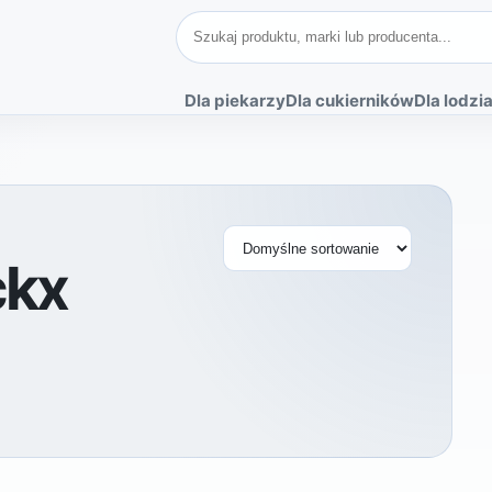
Szukaj produktów
Dla piekarzy
Dla cukierników
Dla lodzia
Sortuj produkty
ckx