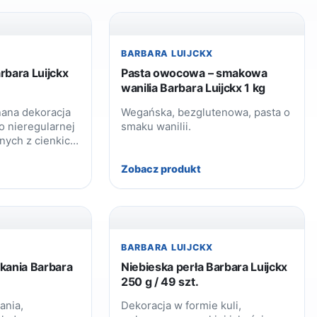
X
BARBARA LUIJCKX
rbara Luijckx
Pasta owocowa – smakowa
wanilia Barbara Luijckx 1 kg
nana dekoracja
Wegańska, bezglutenowa, pasta o
o nieregularnej
smaku wanilii.
nych z cienkich
 białej
Zobacz produkt
X
BARBARA LUIJCKX
ekania Barbara
Niebieska perła Barbara Luijckx
250 g / 49 szt.
ania,
Dekoracja w formie kuli,