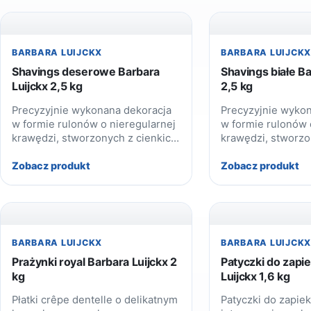
BARBARA LUIJCKX
BARBARA LUIJCK
Shavings deserowe Barbara
Shavings białe Ba
Luijckx 2,5 kg
2,5 kg
Precyzyjnie wykonana dekoracja
Precyzyjnie wyko
w formie rulonów o nieregularnej
w formie rulonów 
krawędzi, stworzonych z cienkich
krawędzi, stworzo
warstw zrolowanej, deserowej
warstw zrolowanej,
czekolady.
czekolady.
Zobacz produkt
Zobacz produkt
BARBARA LUIJCKX
BARBARA LUIJCK
Prażynki royal Barbara Luijckx 2
Patyczki do zapi
kg
Luijckx 1,6 kg
Płatki crêpe dentelle o delikatnym
Patyczki do zapiek