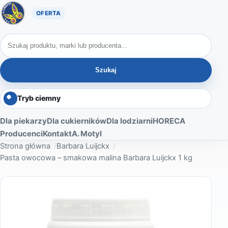
Oferta A. Motyl
Szukaj produktów
Szukaj
Tryb ciemny
Dla piekarzy
Dla cukierników
Dla lodziarni
HORECA
Producenci
Kontakt
A. Motyl
Strona główna
Barbara Luijckx
Pasta owocowa – smakowa malina Barbara Luijckx 1 kg