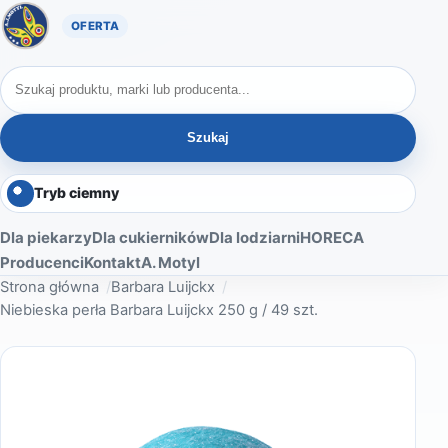
Oferta A. Motyl
Szukaj produktów
Szukaj
Tryb ciemny
Dla piekarzy
Dla cukierników
Dla lodziarni
HORECA
Producenci
Kontakt
A. Motyl
Strona główna
Barbara Luijckx
Niebieska perła Barbara Luijckx 250 g / 49 szt.