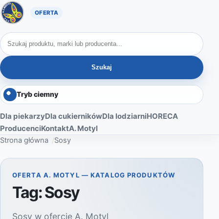
Oferta A. Motyl
Szukaj produktów
Szukaj
Tryb ciemny
Dla piekarzy
Dla cukierników
Dla lodziarni
HORECA
Producenci
Kontakt
A. Motyl
Strona główna
Sosy
OFERTA A. MOTYL — KATALOG PRODUKTÓW
Tag:
Sosy
Sosy w ofercie A. Motyl