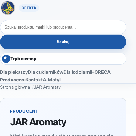
Oferta A. Motyl
Szukaj produktów
Szukaj
Tryb ciemny
Dla piekarzy
Dla cukierników
Dla lodziarni
HORECA
Producenci
Kontakt
A. Motyl
Strona główna
JAR Aromaty
PRODUCENT
JAR Aromaty