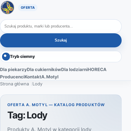
Oferta A. Motyl
Szukaj produktów
Szukaj
Tryb ciemny
Dla piekarzy
Dla cukierników
Dla lodziarni
HORECA
Producenci
Kontakt
A. Motyl
Strona główna
Lody
OFERTA A. MOTYL — KATALOG PRODUKTÓW
Tag:
Lody
Produkty A. Motyl w kategorii lody