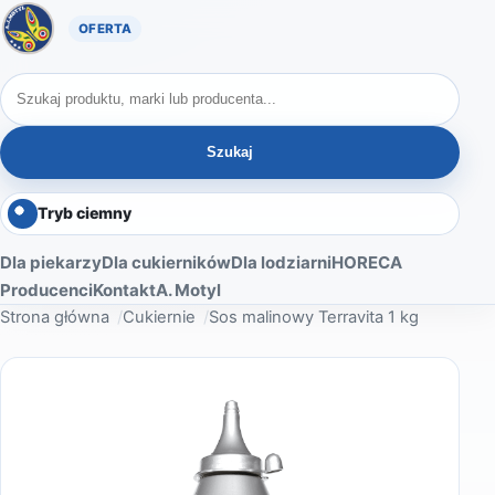
Oferta A. Motyl
Szukaj produktów
Szukaj
Tryb ciemny
Dla piekarzy
Dla cukierników
Dla lodziarni
HORECA
Producenci
Kontakt
A. Motyl
Strona główna
Cukiernie
Sos malinowy Terravita 1 kg