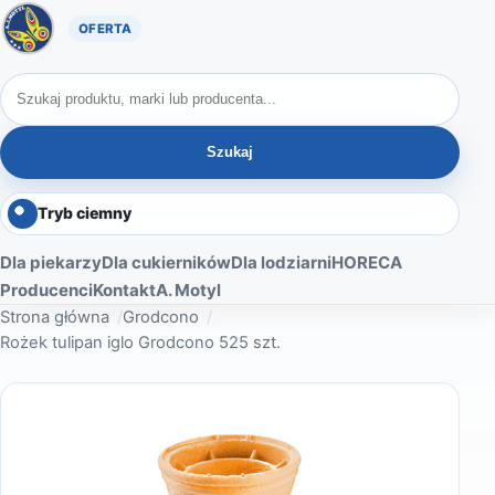
Oferta A. Motyl
Szukaj produktów
Szukaj
Tryb ciemny
Dla piekarzy
Dla cukierników
Dla lodziarni
HORECA
Producenci
Kontakt
A. Motyl
Strona główna
Grodcono
Rożek tulipan iglo Grodcono 525 szt.