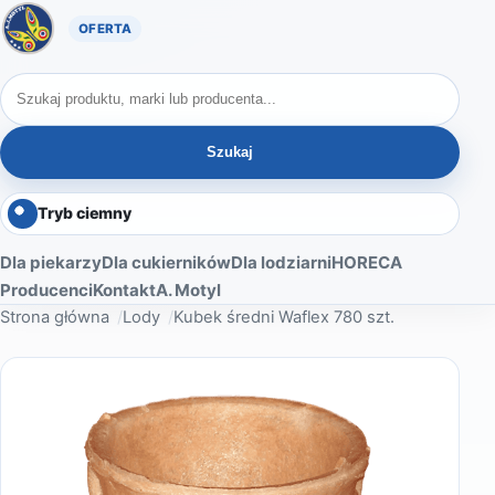
Oferta A. Motyl
Szukaj produktów
Szukaj
Tryb ciemny
Dla piekarzy
Dla cukierników
Dla lodziarni
HORECA
Producenci
Kontakt
A. Motyl
Strona główna
Lody
Kubek średni Waflex 780 szt.