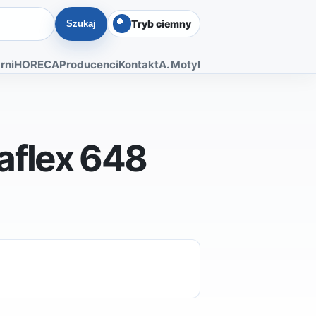
Tryb ciemny
Szukaj
rni
HORECA
Producenci
Kontakt
A. Motyl
aflex 648