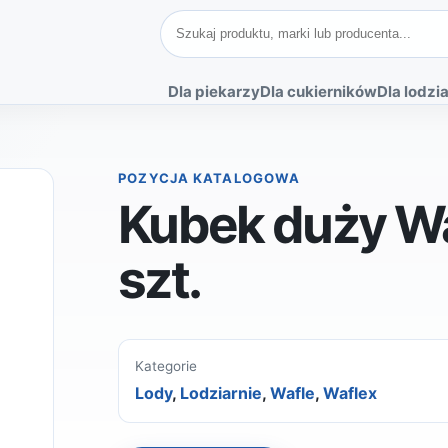
Szukaj produktów
Dla piekarzy
Dla cukierników
Dla lodzia
POZYCJA KATALOGOWA
Kubek duży W
szt.
Kategorie
Lody
,
Lodziarnie
,
Wafle
,
Waflex