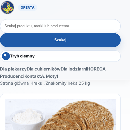
Oferta A. Motyl
Szukaj produktów
Szukaj
Tryb ciemny
Dla piekarzy
Dla cukierników
Dla lodziarni
HORECA
Producenci
Kontakt
A. Motyl
Strona główna
Ireks
Znakomity Ireks 25 kg