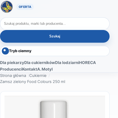
Oferta A. Motyl
Szukaj produktów
Szukaj
Tryb ciemny
Dla piekarzy
Dla cukierników
Dla lodziarni
HORECA
Producenci
Kontakt
A. Motyl
Strona główna
Cukiernie
Zamsz zielony Food Colours 250 ml