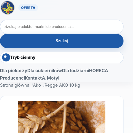
Oferta A. Motyl
Szukaj produktów
Szukaj
Tryb ciemny
Dla piekarzy
Dla cukierników
Dla lodziarni
HORECA
Producenci
Kontakt
A. Motyl
Strona główna
Ako
Regge AKO 10 kg