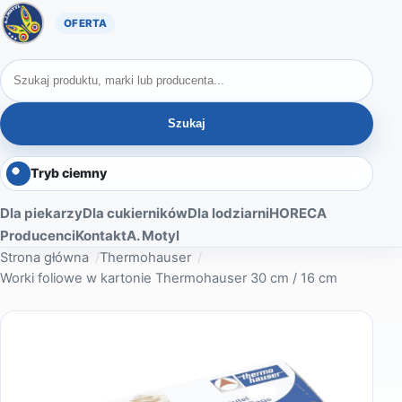
Oferta A. Motyl
Szukaj produktów
Szukaj
Tryb ciemny
Dla piekarzy
Dla cukierników
Dla lodziarni
HORECA
Producenci
Kontakt
A. Motyl
Strona główna
Thermohauser
Worki foliowe w kartonie Thermohauser 30 cm / 16 cm