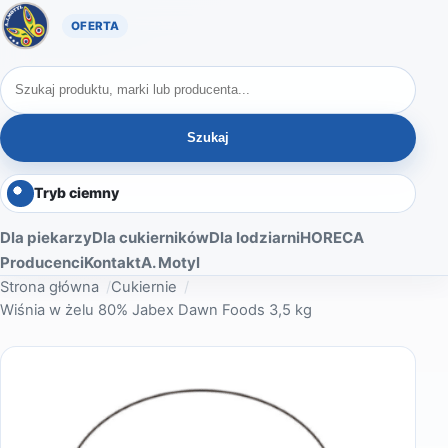
Oferta A. Motyl
Szukaj produktów
Szukaj
Tryb ciemny
Dla piekarzy
Dla cukierników
Dla lodziarni
HORECA
Producenci
Kontakt
A. Motyl
Strona główna
Cukiernie
Wiśnia w żelu 80% Jabex Dawn Foods 3,5 kg