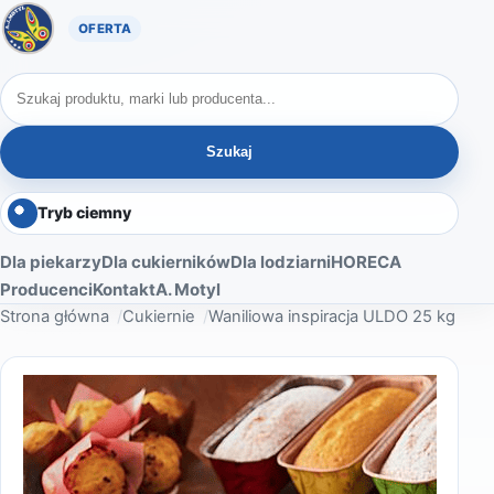
Oferta A. Motyl
Szukaj produktów
Szukaj
Tryb ciemny
Dla piekarzy
Dla cukierników
Dla lodziarni
HORECA
Producenci
Kontakt
A. Motyl
Strona główna
Cukiernie
Waniliowa inspiracja ULDO 25 kg