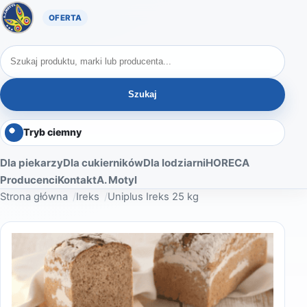
Oferta A. Motyl
Szukaj produktów
Szukaj
Tryb ciemny
Dla piekarzy
Dla cukierników
Dla lodziarni
HORECA
Producenci
Kontakt
A. Motyl
Strona główna
Ireks
Uniplus Ireks 25 kg