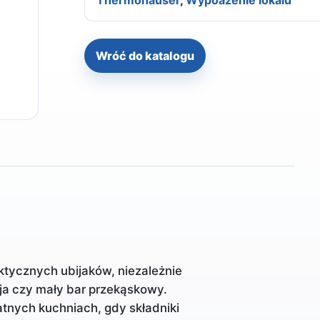
Thermohauser
,
Wypoażenie lokalu
Wróć do katalogu
aktycznych ubijaków, niezależnie
cja czy mały bar przekąskowy.
tnych kuchniach, gdy składniki