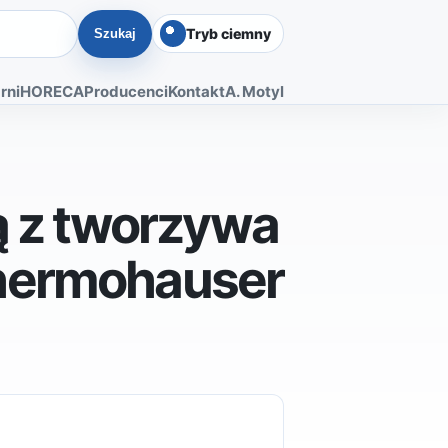
Tryb ciemny
Szukaj
rni
HORECA
Producenci
Kontakt
A. Motyl
ą z tworzywa
hermohauser