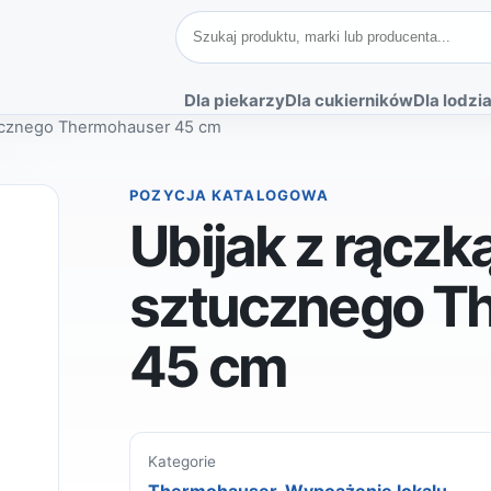
Szukaj produktów
Dla piekarzy
Dla cukierników
Dla lodzia
tucznego Thermohauser 45 cm
POZYCJA KATALOGOWA
Ubijak z rączk
sztucznego T
45 cm
Kategorie