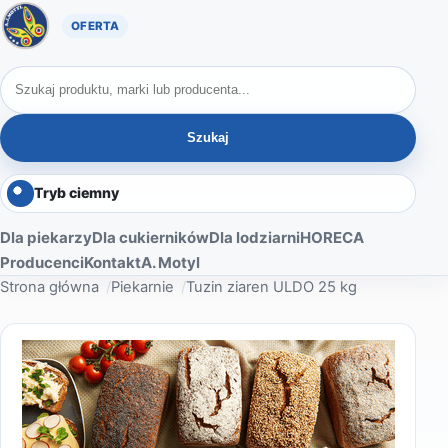
Oferta A. Motyl
Szukaj produktów
Szukaj
Tryb ciemny
Dla piekarzy
Dla cukierników
Dla lodziarni
HORECA
Producenci
Kontakt
A. Motyl
Strona główna
Piekarnie
Tuzin ziaren ULDO 25 kg