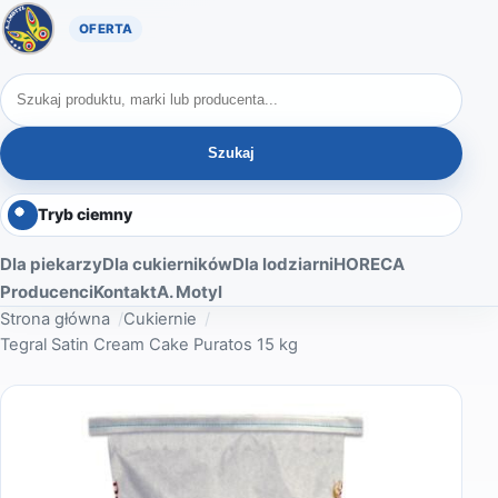
Oferta A. Motyl
Szukaj produktów
Szukaj
Tryb ciemny
Dla piekarzy
Dla cukierników
Dla lodziarni
HORECA
Producenci
Kontakt
A. Motyl
Strona główna
Cukiernie
Tegral Satin Cream Cake Puratos 15 kg