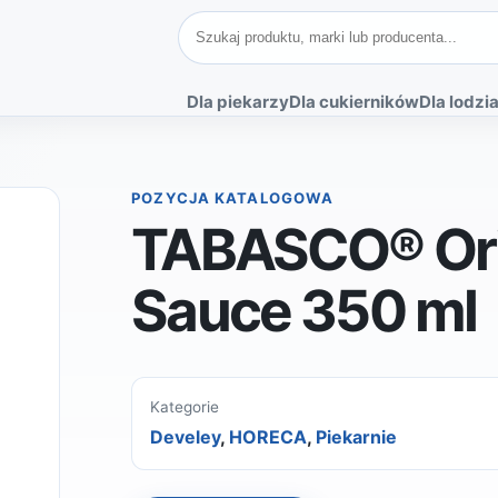
Szukaj produktów
Dla piekarzy
Dla cukierników
Dla lodzia
POZYCJA KATALOGOWA
TABASCO® Ori
Sauce 350 ml
Kategorie
Develey
,
HORECA
,
Piekarnie