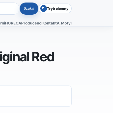
Tryb ciemny
Szukaj
rni
HORECA
Producenci
Kontakt
A. Motyl
ginal Red