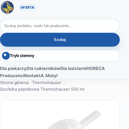
Oferta A. Motyl
Szukaj produktów
Szukaj
Tryb ciemny
Dla piekarzy
Dla cukierników
Dla lodziarni
HORECA
Producenci
Kontakt
A. Motyl
Strona główna
Thermohauser
Szufelka plastikowa Thermohauser 500 ml