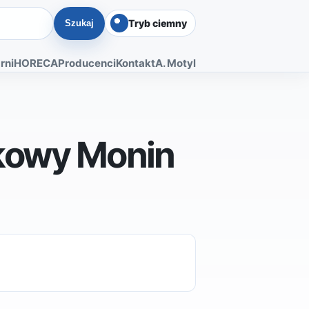
Tryb ciemny
Szukaj
rni
HORECA
Producenci
Kontakt
A. Motyl
kowy Monin