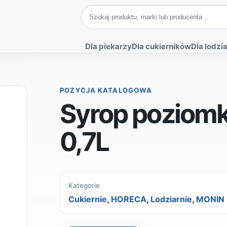
Szukaj produktów
Dla piekarzy
Dla cukierników
Dla lodzia
POZYCJA KATALOGOWA
Syrop poziom
0,7L
Kategorie
Cukiernie
,
HORECA
,
Lodziarnie
,
MONIN