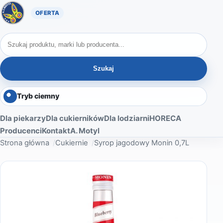
Oferta A. Motyl
Szukaj produktów
Szukaj
Tryb ciemny
Dla piekarzy
Dla cukierników
Dla lodziarni
HORECA
Producenci
Kontakt
A. Motyl
Strona główna
Cukiernie
Syrop jagodowy Monin 0,7L