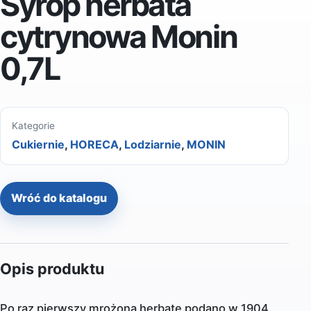
Syrop herbata
cytrynowa Monin
0,7L
Kategorie
Cukiernie
,
HORECA
,
Lodziarnie
,
MONIN
Wróć do katalogu
Opis produktu
Po raz pierwszy mrożoną herbatę podano w 1904