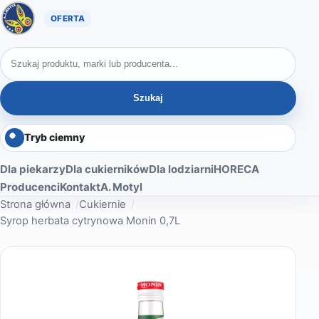
Oferta A. Motyl
Szukaj produktów
Szukaj
Tryb ciemny
Dla piekarzy
Dla cukierników
Dla lodziarni
HORECA
Producenci
Kontakt
A. Motyl
Strona główna
Cukiernie
Syrop herbata cytrynowa Monin 0,7L