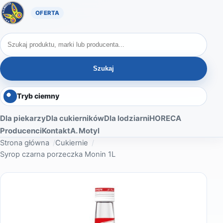
Oferta A. Motyl
Szukaj produktów
Szukaj
Tryb ciemny
Dla piekarzy
Dla cukierników
Dla lodziarni
HORECA
Producenci
Kontakt
A. Motyl
Strona główna
Cukiernie
Syrop czarna porzeczka Monin 1L