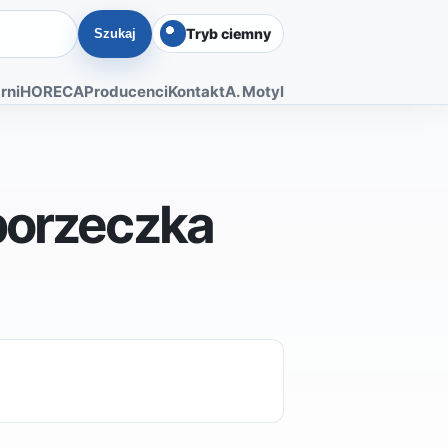
Tryb ciemny
Szukaj
rni
HORECA
Producenci
Kontakt
A. Motyl
porzeczka