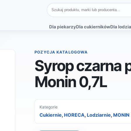
Szukaj produktów
Dla piekarzy
Dla cukierników
Dla lodzia
POZYCJA KATALOGOWA
Syrop czarna 
Monin 0,7L
Kategorie
Cukiernie
,
HORECA
,
Lodziarnie
,
MONIN