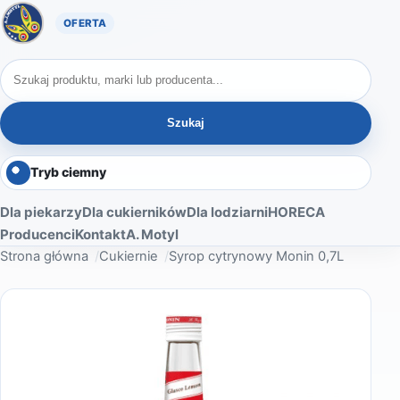
Oferta A. Motyl
Szukaj produktów
Szukaj
Tryb ciemny
Dla piekarzy
Dla cukierników
Dla lodziarni
HORECA
Producenci
Kontakt
A. Motyl
Strona główna
Cukiernie
Syrop cytrynowy Monin 0,7L