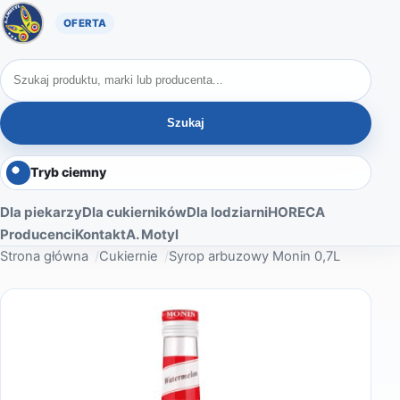
Oferta A. Motyl
Szukaj produktów
Szukaj
Tryb ciemny
Dla piekarzy
Dla cukierników
Dla lodziarni
HORECA
Producenci
Kontakt
A. Motyl
Strona główna
Cukiernie
Syrop arbuzowy Monin 0,7L