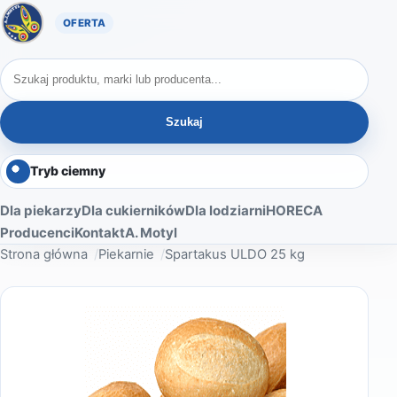
Oferta A. Motyl
Szukaj produktów
Szukaj
Tryb ciemny
Dla piekarzy
Dla cukierników
Dla lodziarni
HORECA
Producenci
Kontakt
A. Motyl
Strona główna
Piekarnie
Spartakus ULDO 25 kg