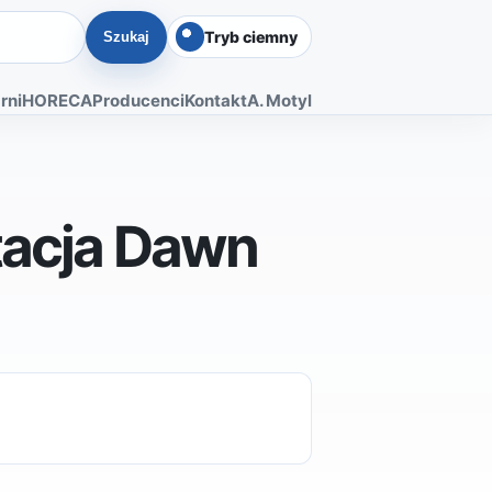
Tryb ciemny
Szukaj
rni
HORECA
Producenci
Kontakt
A. Motyl
tacja Dawn