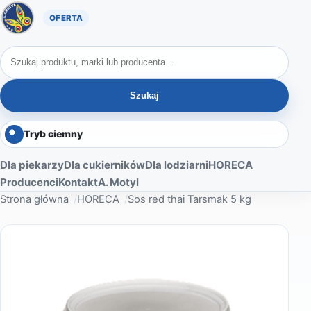
Oferta A. Motyl
Szukaj produktów
Szukaj
Tryb ciemny
Dla piekarzy
Dla cukierników
Dla lodziarni
HORECA
Producenci
Kontakt
A. Motyl
Strona główna
HORECA
Sos red thai Tarsmak 5 kg