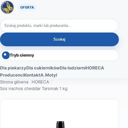
Oferta A. Motyl
Szukaj produktów
Szukaj
Tryb ciemny
Dla piekarzy
Dla cukierników
Dla lodziarni
HORECA
Producenci
Kontakt
A. Motyl
Strona główna
HORECA
Sos nachos cheddar Tarsmak 1 kg