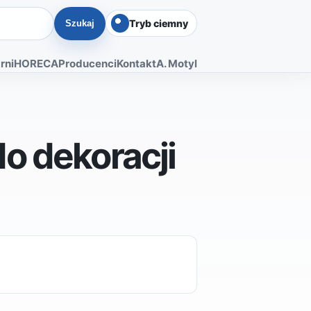
Tryb ciemny
Szukaj
rni
HORECA
Producenci
Kontakt
A. Motyl
o dekoracji