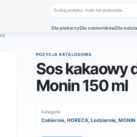
Szukaj produktów
Dla piekarzy
Dla cukierników
Dla lodzia
 ml
POZYCJA KATALOGOWA
Sos kakaowy d
Monin 150 ml
Kategorie
Cukiernie
,
HORECA
,
Lodziarnie
,
MONIN