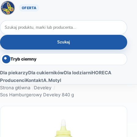
Oferta A. Motyl
Szukaj produktów
Szukaj
Tryb ciemny
Dla piekarzy
Dla cukierników
Dla lodziarni
HORECA
Producenci
Kontakt
A. Motyl
Strona główna
Develey
Sos Hamburgerowy Develey 840 g