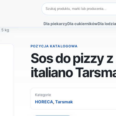
Szukaj produktów
Dla piekarzy
Dla cukierników
Dla lodzia
k 5 kg
POZYCJA KATALOGOWA
Sos do pizzy z
italiano Tarsm
Kategorie
HORECA
,
Tarsmak