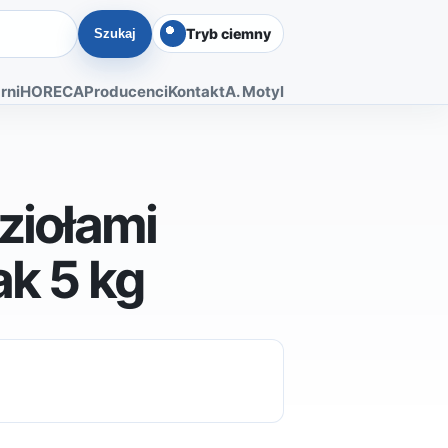
Tryb ciemny
Szukaj
rni
HORECA
Producenci
Kontakt
A. Motyl
 ziołami
ak 5 kg