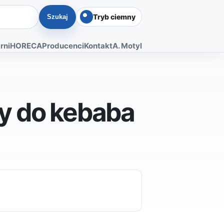
Tryb ciemny
Szukaj
rni
HORECA
Producenci
Kontakt
A. Motyl
y do kebaba