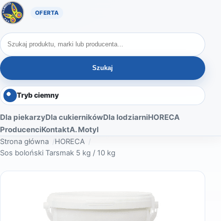
Oferta A. Motyl
Szukaj produktów
Szukaj
Tryb ciemny
Dla piekarzy
Dla cukierników
Dla lodziarni
HORECA
Producenci
Kontakt
A. Motyl
Strona główna
HORECA
Sos boloński Tarsmak 5 kg / 10 kg