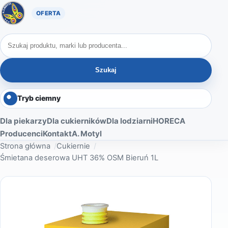
Oferta A. Motyl
Szukaj produktów
Szukaj
Tryb ciemny
Dla piekarzy
Dla cukierników
Dla lodziarni
HORECA
Producenci
Kontakt
A. Motyl
Strona główna
Cukiernie
Śmietana deserowa UHT 36% OSM Bieruń 1L