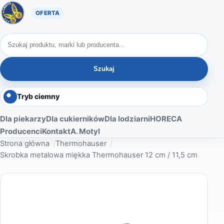
Oferta A. Motyl
Szukaj produktów
Szukaj
Tryb ciemny
Dla piekarzy
Dla cukierników
Dla lodziarni
HORECA
Producenci
Kontakt
A. Motyl
Strona główna
Thermohauser
Skrobka metalowa miękka Thermohauser 12 cm / 11,5 cm