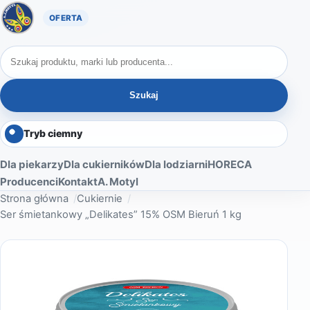
Oferta A. Motyl
Szukaj produktów
Szukaj
Tryb ciemny
Dla piekarzy
Dla cukierników
Dla lodziarni
HORECA
Producenci
Kontakt
A. Motyl
Strona główna
Cukiernie
Ser śmietankowy „Delikates” 15% OSM Bieruń 1 kg