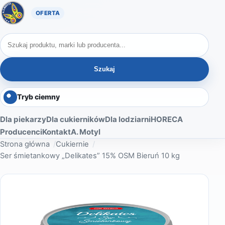
Oferta A. Motyl
Szukaj produktów
Szukaj
Tryb ciemny
Dla piekarzy
Dla cukierników
Dla lodziarni
HORECA
Producenci
Kontakt
A. Motyl
Strona główna
Cukiernie
Ser śmietankowy „Delikates” 15% OSM Bieruń 10 kg