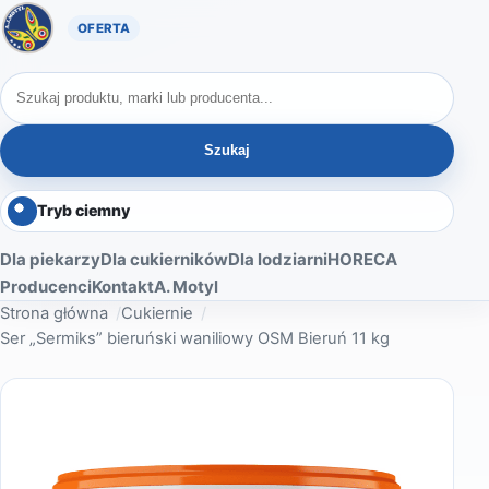
Oferta A. Motyl
Szukaj produktów
Szukaj
Tryb ciemny
Dla piekarzy
Dla cukierników
Dla lodziarni
HORECA
Producenci
Kontakt
A. Motyl
Strona główna
Cukiernie
Ser „Sermiks” bieruński waniliowy OSM Bieruń 11 kg