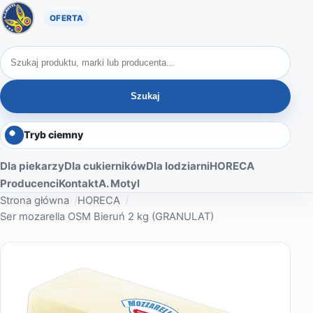
Oferta A. Motyl
Szukaj produktów
Szukaj
Tryb ciemny
Dla piekarzy
Dla cukierników
Dla lodziarni
HORECA
Producenci
Kontakt
A. Motyl
Strona główna
HORECA
Ser mozarella OSM Bieruń 2 kg (GRANULAT)