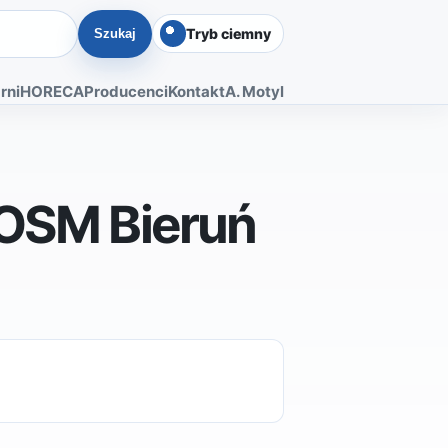
Tryb ciemny
Szukaj
rni
HORECA
Producenci
Kontakt
A. Motyl
 OSM Bieruń