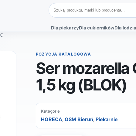
Szukaj produktów
Dla piekarzy
Dla cukierników
Dla lodzia
K)
POZYCJA KATALOGOWA
Ser mozarella
1,5 kg (BLOK)
Kategorie
HORECA
,
OSM Bieruń
,
Piekarnie